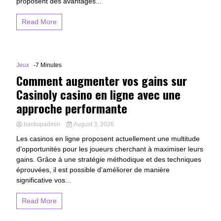
proposent des avantages...
Read More
Jeux
-7 Minutes
Comment augmenter vos gains sur
Casinoly casino en ligne avec une
approche performante
backupadmin
August 3, 2026
Les casinos en ligne proposent actuellement une multitude
d’opportunités pour les joueurs cherchant à maximiser leurs
gains. Grâce à une stratégie méthodique et des techniques
éprouvées, il est possible d’améliorer de manière
significative vos...
Read More