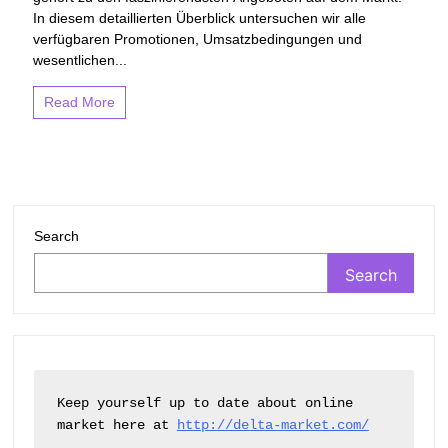
In diesem detaillierten Überblick untersuchen wir alle
verfügbaren Promotionen, Umsatzbedingungen und
wesentlichen...
Read More
Search
Search
Keep yourself up to date about online 
market here at 
http://delta-market.com/